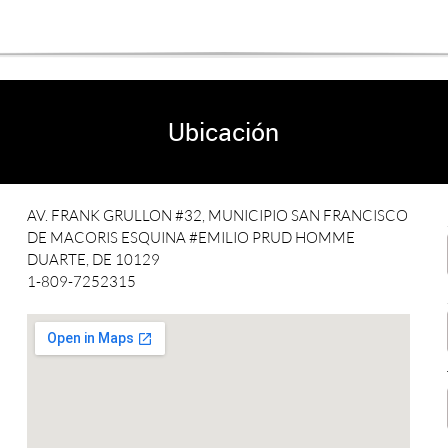
Ubicación
AV. FRANK GRULLON #32, MUNICIPIO SAN FRANCISCO
DE MACORIS ESQUINA #EMILIO PRUD HOMME
DUARTE, DE 10129
1-809-7252315