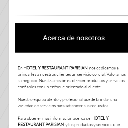
Acerca de nosotros
En
HOTEL Y RESTAURANT PARISIAN
, nos dedicamos a
brindarles a nuestros clientes un servicio cordial. Valoramos
su negocio. Nuestra misión es ofrecer productos y servicios
confiables con un enfoque orientado al cliente.
Nuestro equipo atento y profesional puede brindar una
variedad de servicios para satisfacer sus requisitos.
Para obtener más información acerca de
HOTEL Y
RESTAURANT PARISIAN
, y los productos y servicios que